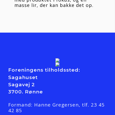
masse lir, der kan bakke det op.
Foreningens tilholdssted:
Sagahuset
Sagavej 2
3700. Rønne
Formand: Hanne Gregersen, tlf. 23 45 
42 85